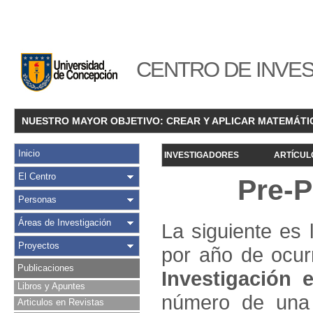
CENTRO DE INVES
NUESTRO MAYOR OBJETIVO: CREAR Y APLICAR MATEMÁTI
Inicio
INVESTIGADORES
ARTÍCUL
El Centro
Pre-P
Personas
Áreas de Investigación
La siguiente es 
Proyectos
por año de ocur
Publicaciones
Investigació
n e
Libros y Apuntes
número de una 
Articulos en Revistas