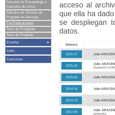
Articulos en Proceedings o
acceso al archivo
Capítulos de Libros
que ella ha dado
Articulos de Tesistas de
Pregrado en Revistas
se despliegan t
Pre-Publicaciones
datos.
Tesis de Postgrado
Tesis de Pregrado
Eventos
Número
Links
2025-27
Julio ARACE
Concursos
Julio ARACE
2025-24
Dynamics of B
2025-02
Julio ARACE
2024-24
Julio ARACE
2024-23
Julio ARACE
Julio ARACE
2022-09
networks
.