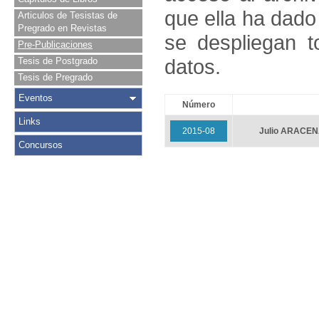
que ella ha dado
Articulos de Tesistas de
Pregrado en Revistas
se despliegan t
Pre-Publicaciones
datos.
Tesis de Postgrado
Tesis de Pregrado
Eventos
Número
Links
2015-08
Julio ARACE
Concursos