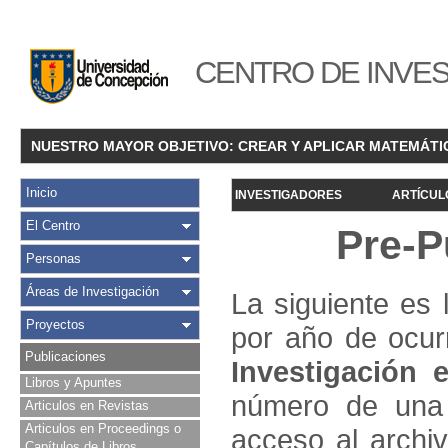
CENTRO DE INVES
NUESTRO MAYOR OBJETIVO: CREAR Y APLICAR MATEMÁTI
Inicio
INVESTIGADORES
ARTÍCUL
El Centro
Pre-P
Personas
Áreas de Investigación
La siguiente es 
Proyectos
por año de ocur
Publicaciones
Investigació
n e
Libros y Apuntes
número de una 
Articulos en Revistas
Articulos en Proceedings o
acceso al archivo
Capítulos de Libros