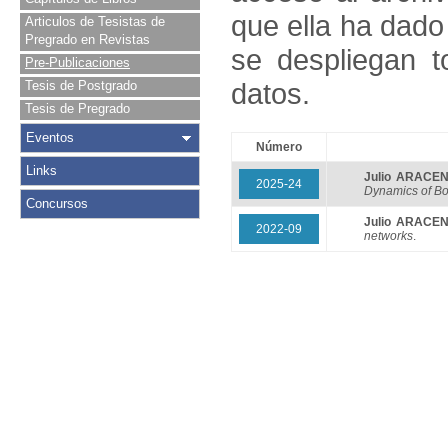
que ella ha dado
Articulos de Tesistas de
Pregrado en Revistas
se despliegan t
Pre-Publicaciones
datos.
Tesis de Postgrado
Tesis de Pregrado
Eventos
Número
Links
Julio ARACE
2025-24
Dynamics of B
Concursos
Julio ARACE
2022-09
networks
.