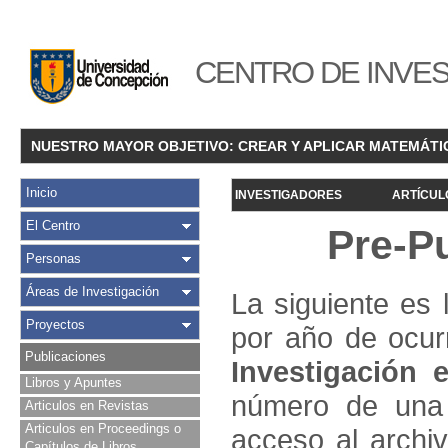
CENTRO DE INVES
NUESTRO MAYOR OBJETIVO: CREAR Y APLICAR MATEMÁTI
Inicio
INVESTIGADORES
ARTÍCUL
El Centro
Pre-P
Personas
Áreas de Investigación
La siguiente es 
Proyectos
por año de ocur
Publicaciones
Investigació
n e
Libros y Apuntes
número de una 
Articulos en Revistas
Articulos en Proceedings o
acceso al archivo
Capítulos de Libros