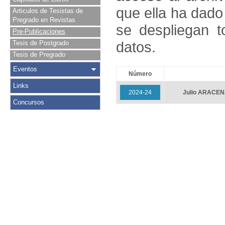
que ella ha dado
Articulos de Tesistas de
Pregrado en Revistas
se despliegan t
Pre-Publicaciones
datos.
Tesis de Postgrado
Tesis de Pregrado
Eventos
Número
Links
2024-24
Julio ARACE
Concursos