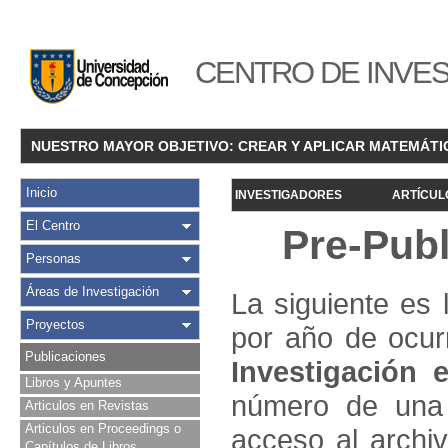
CENTRO DE INVES
NUESTRO MAYOR OBJETIVO: CREAR Y APLICAR MATEMÁTI
Inicio
INVESTIGADORES
ARTÍCUL
El Centro
Pre-Pub
Personas
Áreas de Investigación
La siguiente es 
Proyectos
por año de ocur
Publicaciones
Investigació
n e
Libros y Apuntes
número de una 
Articulos en Revistas
Articulos en Proceedings o
acceso al archivo
Capítulos de Libros