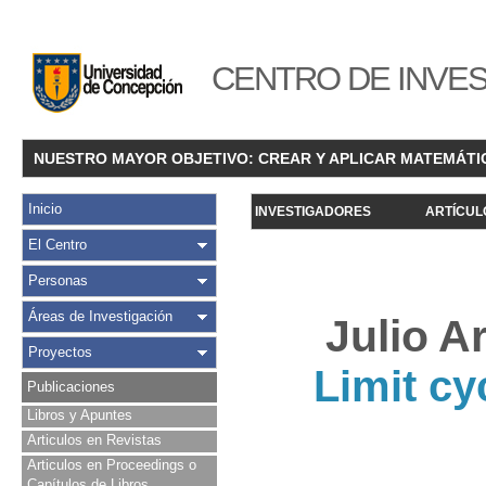
CENTRO DE INVES
NUESTRO MAYOR OBJETIVO: CREAR Y APLICAR MATEMÁTI
Inicio
INVESTIGADORES
ARTÍCUL
El Centro
Personas
Áreas de Investigación
Julio A
Proyectos
Limit cy
Publicaciones
Libros y Apuntes
Articulos en Revistas
Articulos en Proceedings o
Capítulos de Libros