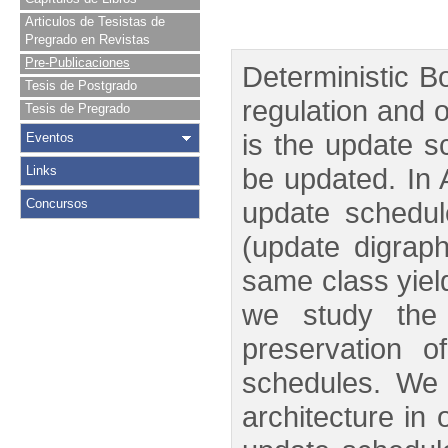
Articulos de Tesistas de
Pregrado en Revistas
Pre-Publicaciones
Deterministic 
Tesis de Postgrado
regulation and 
Tesis de Pregrado
is the update s
Eventos
be updated. In 
Links
Concursos
update schedul
(update digrap
same class yiel
we study the 
preservation o
schedules. We 
architecture in