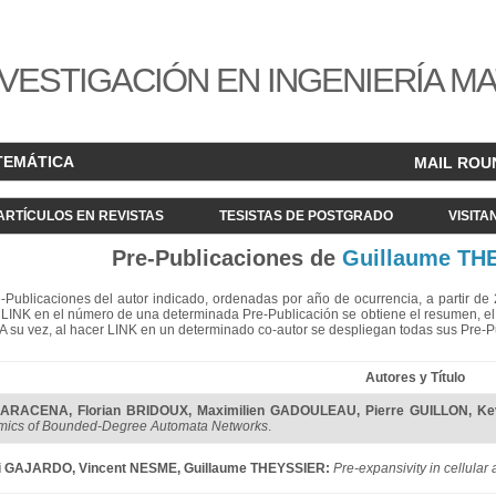
VESTIGACIÓN EN INGENIERÍA M
TEMÁTICA
MAIL ROU
ARTÍCULOS EN REVISTAS
TESISTAS DE POSTGRADO
VISITA
Pre-Publicaciones de
Guillaume TH
re-Publicaciones del autor indicado, ordenadas por año de ocurrencia, a partir d
LINK en el número de una determinada Pre-Publicación se obtiene el resumen, el acc
. A su vez, al hacer LINK en un determinado co-autor se despliegan todas sus Pre-
Autores y Título
o ARACENA
,
Florian BRIDOUX
,
Maximilien GADOULEAU
,
Pierre GUILLON
,
Ke
ics of Bounded-Degree Automata Networks
.
i GAJARDO
,
Vincent NESME
,
Guillaume THEYSSIER
:
Pre-expansivity in cellular