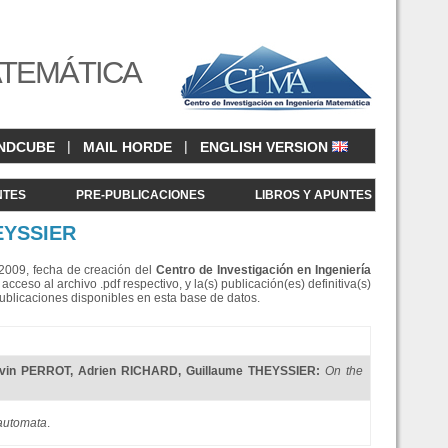
ATEMÁTICA
|
|
NDCUBE
MAIL HORDE
ENGLISH VERSION
NTES
PRE-PUBLICACIONES
LIBROS Y APUNTES
EYSSIER
e 2009, fecha de creación del
Centro de Investigació
n en Ingeniería
eso al archivo .pdf respectivo, y la(s) publicación(es) definitiva(s)
Publicaciones disponibles en esta base de datos.
vin PERROT
,
Adrien RICHARD
,
Guillaume THEYSSIER
:
On the
 automata
.