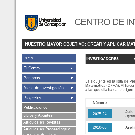
CENTRO DE IN
NUESTRO MAYOR OBJETIVO: CREAR Y APLICAR MA
Inicio
INVESTIGADORES
El Centro
Personas
La siguiente es la lista de P
Matemática
(CI²MA). Al hacer 
Áreas de Investigación
a las que ella ha dado origen
Proyectos
Número
Publicaciones
Juli
2025-24
Libros y Apuntes
Dynam
Articulos en Revistas
2016-06
Anah
Articulos en Proceedings o
Capítulos de Libros