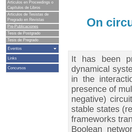
Articulos en Proceedings o
Capítulos de Libros
Articulos de Tesistas de
On circu
Pregrado en Revistas
Pre-Publicaciones
Tesis de Postgrado
Tesis de Pregrado
Eventos
It has been pr
Links
dynamical system
Concursos
in the interac
presence of multi
negative) circui
stable states (r
frameworks tran
Boolean networ