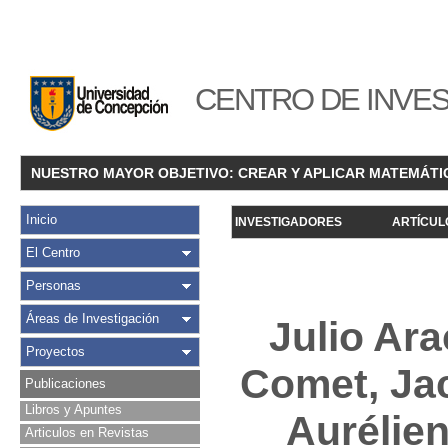
CENTRO DE INVES
NUESTRO MAYOR OBJETIVO: CREAR Y APLICAR MATEMÁTI
Inicio
INVESTIGADORES
ARTÍCUL
El Centro
Personas
Áreas de Investigación
Julio Ar
Proyectos
Comet, Ja
Publicaciones
Libros y Apuntes
Aurélien
Articulos en Revistas