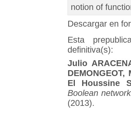
notion of functi
Descargar en f
Esta prepublic
definitiva(s):
Julio ARACENA
DEMONGEOT, Ma
El Houssine 
Boolean networ
(2013).