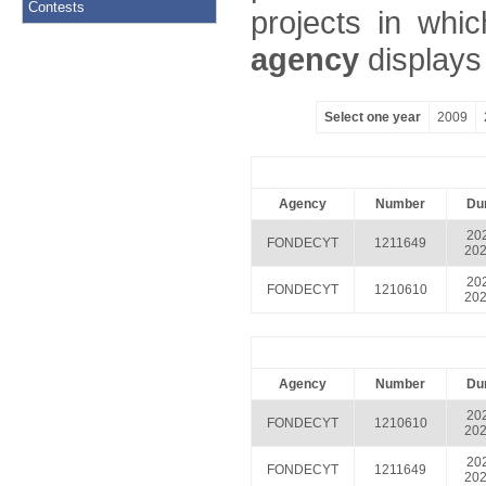
Contests
projects in whic
agency
displays 
Select one year
2009
Agency
Number
Dur
202
FONDECYT
1211649
202
202
FONDECYT
1210610
202
Agency
Number
Dur
202
FONDECYT
1210610
202
202
FONDECYT
1211649
202