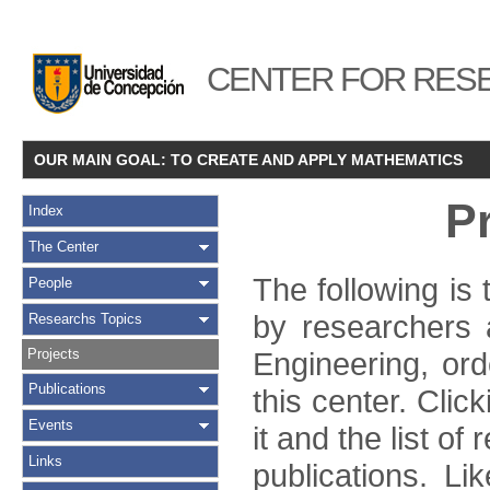
CENTER FOR RESE
OUR MAIN GOAL: TO CREATE AND APPLY MATHEMATICS
P
Index
The Center
The following is 
People
by researchers 
Researchs Topics
Projects
Engineering, ord
Publications
this center. Clic
Events
it and the list of 
Links
publications. Li