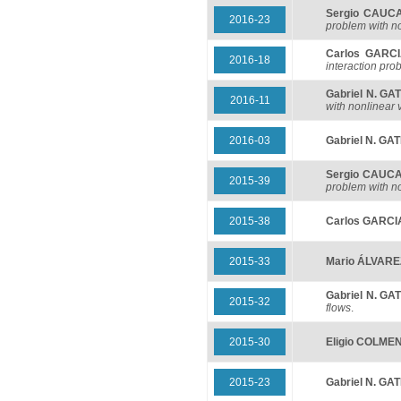
Sergio CAUC
2016-23
problem with no
Carlos GARC
2016-18
interaction pro
Gabriel N. GA
2016-11
with nonlinear v
2016-03
Gabriel N. GA
Sergio CAUC
2015-39
problem with no
2015-38
Carlos GARCI
2015-33
Mario ÁLVARE
Gabriel N. GA
2015-32
flows
.
2015-30
Eligio COLM
2015-23
Gabriel N. GA