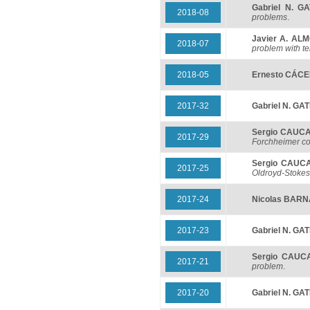
Gabriel N. G
2018-08
problems
.
Javier A. AL
2018-07
problem with t
2018-05
Ernesto CÁC
2017-32
Gabriel N. GA
Sergio CAUC
2017-29
Forchheimer c
Sergio CAUC
2017-25
Oldroyd-Stokes
2017-24
Nicolas BARN
2017-23
Gabriel N. GA
Sergio CAUC
2017-21
problem
.
2017-20
Gabriel N. GA