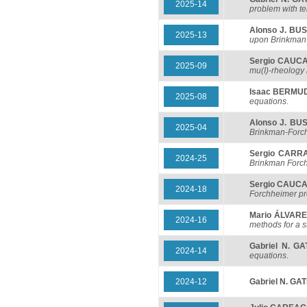
2025-14
problem with t
Alonso J. BU
2025-13
upon Brinkman
Sergio CAUC
2025-09
mu(I)-rheology 
Isaac BERMU
2025-08
equations
.
Alonso J. BU
2025-04
Brinkman-Forch
Sergio CARR
2024-25
Brinkman Forc
Sergio CAUC
2024-18
Forchheimer p
Mario ÁLVARE
2024-16
methods for a 
Gabriel N. GA
2024-14
equations
.
2024-12
Gabriel N. GA