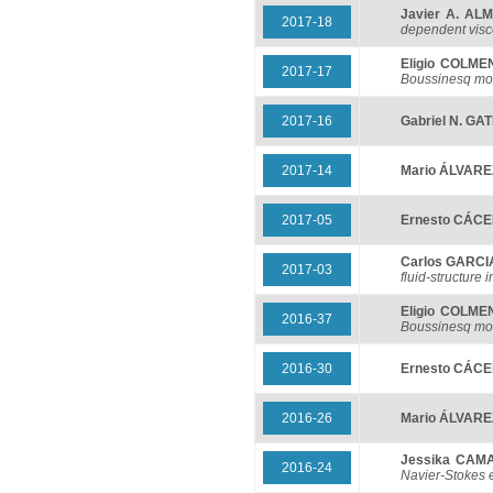
Javier A. AL
2017-18
dependent visc
Eligio COLM
2017-17
Boussinesq mo
2017-16
Gabriel N. GA
2017-14
Mario ÁLVARE
2017-05
Ernesto CÁC
Carlos GARCI
2017-03
fluid-structure 
Eligio COLM
2016-37
Boussinesq mo
2016-30
Ernesto CÁC
2016-26
Mario ÁLVARE
Jessika CAM
2016-24
Navier-Stokes e