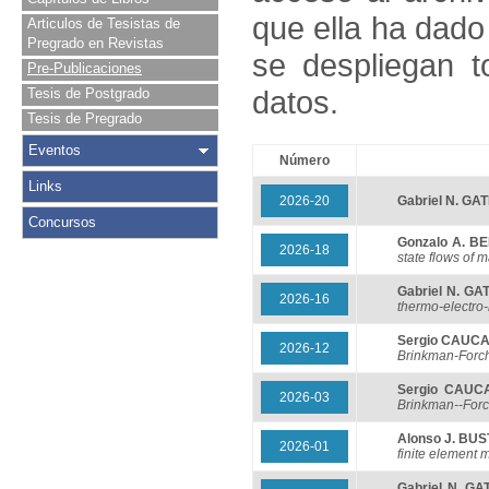
que ella ha dado
Articulos de Tesistas de
Pregrado en Revistas
se despliegan t
Pre-Publicaciones
datos.
Tesis de Postgrado
Tesis de Pregrado
Eventos
Número
Links
2026-20
Gabriel N. GA
Concursos
Gonzalo A. B
2026-18
state flows of m
Gabriel N. GA
2026-16
thermo-electro
Sergio CAUC
2026-12
Brinkman-Forchh
Sergio CAUC
2026-03
Brinkman--For
Alonso J. BU
2026-01
finite element 
Gabriel N. GA