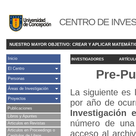
CENTRO DE INVES
NUESTRO MAYOR OBJETIVO: CREAR Y APLICAR MATEMÁTI
Inicio
INVESTIGADORES
ARTÍCUL
El Centro
Pre-Pu
Personas
Áreas de Investigación
La siguiente es 
Proyectos
por año de ocur
Publicaciones
Investigació
n e
Libros y Apuntes
número de una 
Articulos en Revistas
Articulos en Proceedings o
acceso al archivo
Capítulos de Libros