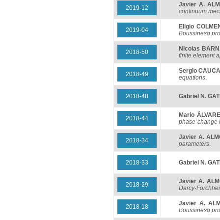
Javier A. AL
2019-12
continuum mec
Eligio COLM
2019-04
Boussinesq pr
Nicolas BARN
2018-50
finite element 
Sergio CAUC
2018-49
equations
.
2018-48
Gabriel N. GA
Mario ÁLVAR
2018-44
phase-change 
Javier A. AL
2018-34
parameters
.
2018-33
Gabriel N. GA
Javier A. AL
2018-29
Darcy-Forchhe
Javier A. A
2018-18
Boussinesq pro