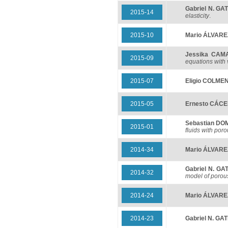
Gabriel N. GA
2015-14
elasticity
.
2015-10
Mario ÁLVARE
Jessika CAM
2015-09
equations with 
2015-07
Eligio COLM
2015-05
Ernesto CÁC
Sebastian D
2015-01
fluids with por
2014-34
Mario ÁLVARE
Gabriel N. GA
2014-32
model of porou
2014-24
Mario ÁLVARE
2014-23
Gabriel N. GA