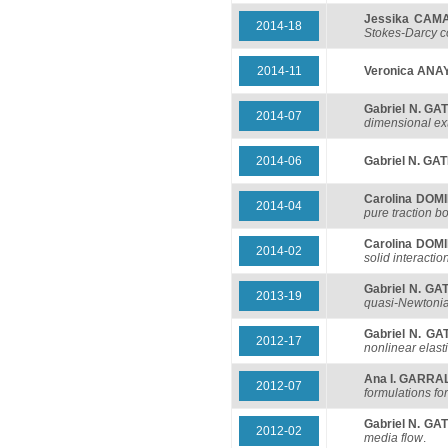
Jessika CAM
2014-18
Stokes-Darcy c
2014-11
Veronica ANA
Gabriel N. GA
2014-07
dimensional ex
2014-06
Gabriel N. GA
Carolina DOM
2014-04
pure traction b
Carolina DOM
2014-02
solid interacti
Gabriel N. GA
2013-19
quasi-Newtonia
Gabriel N. GA
2012-17
nonlinear elast
Ana I. GARR
2012-07
formulations f
Gabriel N. GA
2012-02
media flow
.