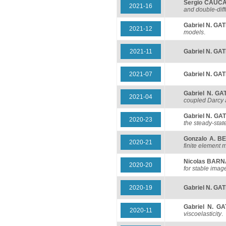
Sergio CAUC
2021-16
and double-dif
Gabriel N. GA
2021-12
models
.
2021-11
Gabriel N. GA
2021-07
Gabriel N. GA
Gabriel N. GA
2021-04
coupled Darcy 
Gabriel N. GA
2020-23
the steady-stat
Gonzalo A. B
2020-21
finite element 
Nicolas BARN
2020-20
for stable image
2020-19
Gabriel N. GA
Gabriel N. GA
2020-11
viscoelasticity
.