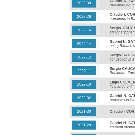
Gabriel N. GA
2022-30
Brinkman equa
Claudio I. C
2022-26
equations in B
Sergio CAUC
2022-16
stationary che
Gabriel N. GA
2022-14
using Banach 
Sergio CAUC
2022-12
convection in a
Sergio CAUC
2022-11
Brinkman--Forc
Eligio COLM
2022-10
flow and nonlin
Gabriel N. GA
2022-02
problems in B
2021-30
Claudio I. CO
Gabriel N. GA
2021-20
element method