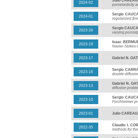
Julio CAREA
2024-02
poroelasticity 
Sergio CAUC
2024-01
regularized $mu
Sergio CAUC
2023-26
varying porosit
Isaac BERMU
2023-19
Navier-Stokes e
2023-17
Gabriel N. GA
Sergio CARR
2023-16
double-diffusio
Gabriel N. GA
2023-13
diffusion probl
Sergio CAUC
2023-10
Forchheimer p
2023-01
Julio CAREA
Claudio I. C
2022-35
methods for th