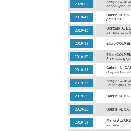
Sergio CAUC
2020-01
based upon Br
Gabriel N. GA
2019-43
problems
.
Gonzalo A. B
2019-42
transport prob
2019-38
Eligio COLM
Eligio COLM
2019-37
Boussinesq sy
Gabriel N. GA
2019-34
coupled probl
Sergio CAUC
2019-33
Stokes and Dar
2019-32
Gabriel N. GA
2019-22
Gabriel N. GA
Mario ÁLVARE
2019-13
transport
.