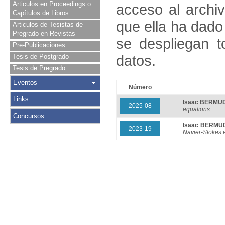
Articulos en Proceedings o
acceso al archivo
Capítulos de Libros
que ella ha dado
Articulos de Tesistas de
Pregrado en Revistas
se despliegan t
Pre-Publicaciones
datos.
Tesis de Postgrado
Tesis de Pregrado
Eventos
Número
Links
Isaac BERMU
2025-08
equations
.
Concursos
Isaac BERMU
2023-19
Navier-Stokes e