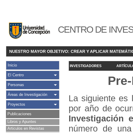
CENTRO DE INVES
NUESTRO MAYOR OBJETIVO: CREAR Y APLICAR MATEMÁTI
Inicio
INVESTIGADORES
ARTÍCUL
El Centro
Pre-
Personas
Áreas de Investigación
La siguiente es 
Proyectos
por año de ocur
Publicaciones
Investigació
n e
Libros y Apuntes
número de una 
Articulos en Revistas