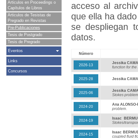
Articulos en Proceedings o
acceso al archivo
Capítulos de Libros
que ella ha dado
Articulos de Tesistas de
Pregrado en Revistas
se despliegan t
Pre-Publicaciones
datos.
Tesis de Postgrado
Tesis de Pregrado
Eventos
Número
Links
Jessika CAM
2026-13
function for th
Concursos
2025-28
Jessika CAM
Jessika CAM
2025-06
Stokes proble
Ana ALONSO
2024-20
problem
.
Isaac BERMU
2024-19
Stokes/transpo
Isaac BERMU
2024-15
coupled fluid f