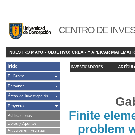
CENTRO DE INVES
NUESTRO MAYOR OBJETIVO: CREAR Y APLICAR MATEMÁTI
Inicio
INVESTIGADORES
ARTÍCUL
El Centro
Personas
Áreas de Investigación
Gab
Proyectos
Finite elem
Publicaciones
Libros y Apuntes
problem w
Articulos en Revistas