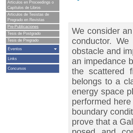
Articulos en Proceedings o
Capítulos de Libros
Articulos de Tesistas de
Pregrado en Revistas
Pre-Publicaciones
We consider an 
Tesis de Postgrado
conductor. We 
Tesis de Pregrado
obstacle and im
Eventos
an impedance bo
Links
Concursos
the scattered f
belongs to a cl
energy space pla
performed here t
boundary conditi
prove that a Ga
posed and con