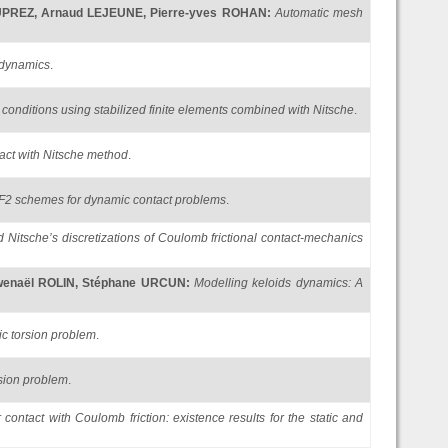
UPREZ
,
Arnaud LEJEUNE
,
Pierre-yves ROHAN
:
Automatic mesh
todynamics
.
conditions using stabilized finite elements combined with Nitsche
.
ntact with Nitsche method
.
2 schemes for dynamic contact problems
.
 Nitsche’s discretizations of Coulomb frictional contact-mechanics
enaël ROLIN
,
Stéphane URCUN
:
Modelling keloids dynamics: A
ic torsion problem
.
rsion problem
.
contact with Coulomb friction: existence results for the static and