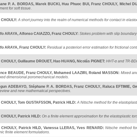
hane P. A. BORDAS
,
Marek BUCKI
,
Huu Phuoc BUI
,
Franz CHOULY
,
Michel D
ment for soft tissue
.
z CHOULY
:
A short journey into the realm of numerical methods for contact in elas
lfo ARAYA
,
Alfonso CAIAZZO
,
Franz CHOULY
:
Stokes problem with slip boundary 
lfo ARAYA
,
Franz CHOULY
:
Residual a posteriori error estimation for frictional co
z CHOULY
,
Guillaume DROUET
,
Hao HUANG
,
Nicolás PIGNET
:
HHT-α and TR-BDF
ence BEAUDE
,
Franz CHOULY
,
Mohamed LAAZIRI
,
Roland MASSON
:
Mixed and
ixed dimensional poromechanical models
.
egun ADEBAYO
,
Stéphane P. A. BORDAS
,
Franz CHOULY
,
Raluca EFTIMIE
,
Gw
 review and new mathematical perspectives
.
z CHOULY
,
Tom GUSTAFSSON
,
Patrick HILD
:
A Nitsche method for the elastoplast
z CHOULY
,
Patrick HILD
:
On a finite element approximation for the elastoplastic to
z CHOULY
,
Patrick HILD
,
Vanessa LLERAS
,
Yves RENARD
:
Nitsche method for 
ic finite element formulations
.