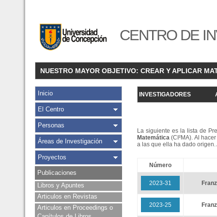
CENTRO DE IN
NUESTRO MAYOR OBJETIVO: CREAR Y APLICAR MA
Inicio
INVESTIGADORES
El Centro
Personas
La siguiente es la lista de P
Matemática
(CI²MA). Al hacer 
Áreas de Investigación
a las que ella ha dado origen
Proyectos
Número
Publicaciones
2023-31
Fran
Libros y Apuntes
Articulos en Revistas
2023-25
Fran
Articulos en Proceedings o
Capítulos de Libros