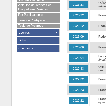
Stép
2023-23
Articulos de Tesistas de
refine
Pregrado en Revistas
Pre-Publicaciones
2023-22
Fran
Tesis de Postgrado
Tesis de Pregrado
2023-12
Rodo
Eventos
2023-09
Rodo
Links
2023-06
Fran
Concursos
Laur
2023-04
for m
Olus
2022-33
brief
2022-32
Fran
2022-23
Fran
Fran
2022-22
dynam