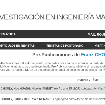
VESTIGACIÓN EN INGENIERÍA M
TEMÁTICA
MAIL ROU
ARTÍCULOS EN REVISTAS
TESISTAS DE POSTGRADO
VISITA
Pre-Publicaciones de
Franz CH
re-Publicaciones del autor indicado, ordenadas por año de ocurrencia, a partir d
LINK en el número de una determinada Pre-Publicación se obtiene el resumen, el acc
. A su vez, al hacer LINK en un determinado co-autor se despliegan todas sus Pre-
Autores y Título
z CHOULY
,
Hao HUANG
,
Nicolás PIGNET
:
HHT-α and TR-BDF2 schemes for Nitsch
z CHOULY
,
Patrick HILD
,
Yves RENARD
:
Lagrangian and Nitsche methods for frict