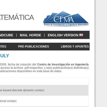
ATEMÁTICA
|
|
NDCUBE
MAIL HORDE
ENGLISH VERSION
NTES
PRE-PUBLICACIONES
LIBROS Y APUNTES
OULY
e 2009, fecha de creación del
Centro de Investigació
n en Ingeniería
eso al archivo .pdf respectivo, y la(s) publicación(es) definitiva(s)
Publicaciones disponibles en esta base de datos.
e-based discrete dynamic contact
.
ional contact
.