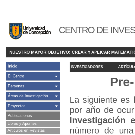
CENTRO DE INVES
NUESTRO MAYOR OBJETIVO: CREAR Y APLICAR MATEMÁTI
Inicio
INVESTIGADORES
ARTÍCUL
El Centro
Pre
Personas
Áreas de Investigación
La siguiente es 
Proyectos
por año de ocur
Publicaciones
Investigació
n e
Libros y Apuntes
número de una 
Articulos en Revistas