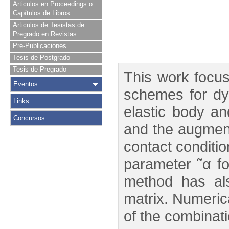
Articulos en Proceedings o
Capítulos de Libros
Articulos de Tesistas de
Pregrado en Revistas
Pre-Publicaciones
Tesis de Postgrado
Tesis de Pregrado
This work focu
Eventos
schemes for dyn
Links
elastic body an
Concursos
and the augment
contact conditi
parameter ˜α f
method has al
matrix. Numeric
of the combina