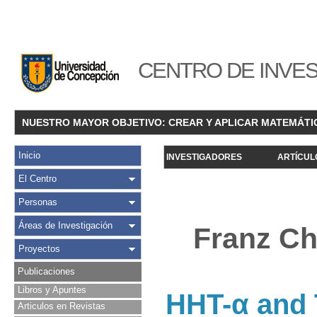
CENTRO DE INVES
NUESTRO MAYOR OBJETIVO: CREAR Y APLICAR MATEMÁTI
Inicio
INVESTIGADORES
ARTÍCUL
El Centro
Personas
Áreas de Investigación
Franz Ch
Proyectos
Publicaciones
Libros y Apuntes
HHT-α and 
Articulos en Revistas