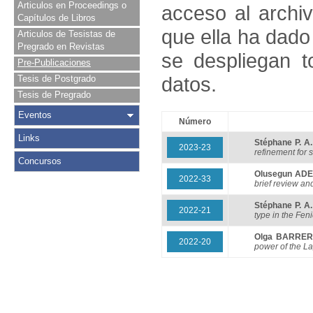
Articulos en Proceedings o
acceso al archivo
Capítulos de Libros
que ella ha dado
Articulos de Tesistas de
Pregrado en Revistas
se despliegan t
Pre-Publicaciones
datos.
Tesis de Postgrado
Tesis de Pregrado
Eventos
Número
Links
Stéphane P. 
2023-23
refinement for s
Concursos
Olusegun AD
2022-33
brief review a
Stéphane P. 
2022-21
type in the Feni
Olga BARRE
2022-20
power of the L