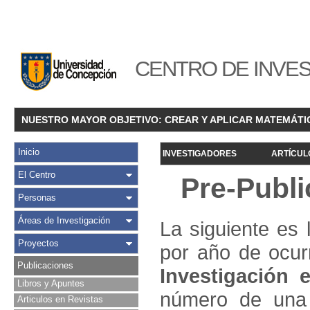
CENTRO DE INVES
NUESTRO MAYOR OBJETIVO: CREAR Y APLICAR MATEMÁTI
Inicio
INVESTIGADORES
ARTÍCUL
El Centro
Pre-Publ
Personas
Áreas de Investigación
La siguiente es 
Proyectos
por año de ocur
Publicaciones
Investigació
n e
Libros y Apuntes
número de una 
Articulos en Revistas