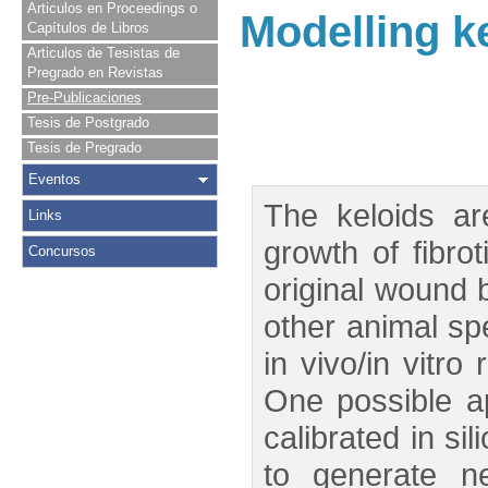
Articulos en Proceedings o
Modelling k
Capítulos de Libros
Articulos de Tesistas de
Pregrado en Revistas
Pre-Publicaciones
Tesis de Postgrado
Tesis de Pregrado
Eventos
The keloids ar
Links
growth of fibro
Concursos
original wound 
other animal spe
in vivo/in vitro
One possible a
calibrated in si
to generate ne