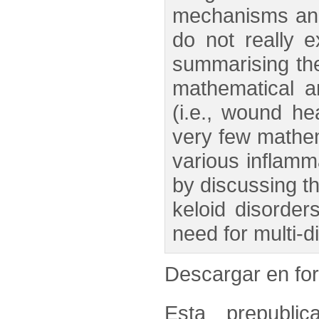
mechanisms and
do not really e
summarising the
mathematical a
(i.e., wound he
very few mathem
various inflamm
by discussing th
keloid disorder
need for multi-d
Descargar en f
Esta prepublic