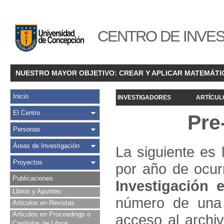
CENTRO DE INVES
NUESTRO MAYOR OBJETIVO: CREAR Y APLICAR MATEMÁTI
Inicio
INVESTIGADORES
ARTÍCUL
El Centro
Pre
Personas
Áreas de Investigación
La siguiente es 
Proyectos
por año de ocur
Publicaciones
Investigació
n e
Libros y Apuntes
número de una 
Articulos en Revistas
Articulos en Proceedings o
acceso al archivo
Capítulos de Libros