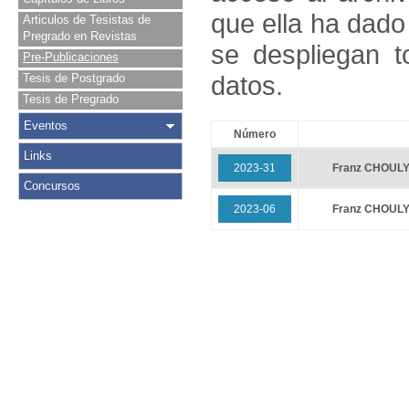
que ella ha dado
Articulos de Tesistas de
Pregrado en Revistas
se despliegan t
Pre-Publicaciones
datos.
Tesis de Postgrado
Tesis de Pregrado
Eventos
Número
Links
2023-31
Franz CHOULY
Concursos
2023-06
Franz CHOULY