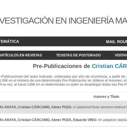
VESTIGACIÓN EN INGENIERÍA M
TEMÁTICA
MAIL ROU
ARTÍCULOS EN REVISTAS
TESISTAS DE POSTGRADO
VISITA
Pre-Publicaciones de
Cristian C
re-Publicaciones del autor indicado, ordenadas por año de ocurrencia, a partir d
LINK en el número de una determinada Pre-Publicación se obtiene el resumen, el acc
. A su vez, al hacer LINK en un determinado co-autor se despliegan todas sus Pre-
Autores y Título
lfo ARAYA
,
Cristian CÁRCAMO
,
Abner POZA
:
A stabilized finite element metho
lfo ARAYA
,
Cristian CÁRCAMO
,
Abner POZA
,
Eduardo VINO
:
An adaptive stabil