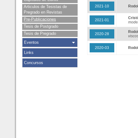
2021-10
Rodo
Articulos de Tesistas de
Pregrado en Revistas
Cris
Pre-Publicaciones
2021-01
model
Tesis de Postgrado
Rodo
Tesis de Pregrado
2020-28
viscos
Eventos
2020-03
Rodo
Links
Concursos