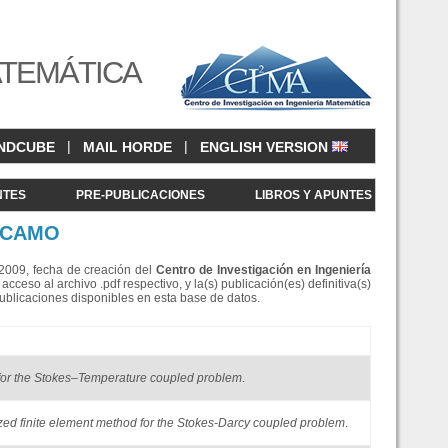
ATEMÁTICA
|
|
NDCUBE
MAIL HORDE
ENGLISH VERSION
NTES
PRE-PUBLICACIONES
LIBROS Y APUNTES
ÁRCAMO
e 2009, fecha de creación del
Centro de Investigació
n en Ingeniería
eso al archivo .pdf respectivo, y la(s) publicación(es) definitiva(s)
Publicaciones disponibles en esta base de datos.
d for the Stokes–Temperature coupled problem
.
ized finite element method for the Stokes-Darcy coupled problem
.