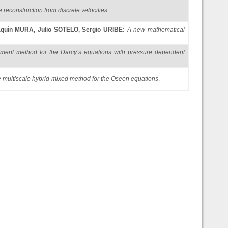
e reconstruction from discrete velocities
.
aquín MURA
,
Julio SOTELO
,
Sergio URIBE
:
A new mathematical
element method for the Darcy’s equations with pressure dependent
e multiscale hybrid-mixed method for the Oseen equations
.