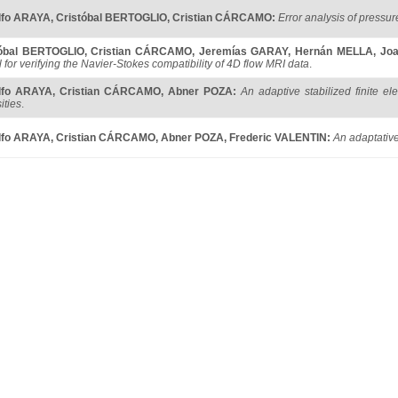
lfo ARAYA
,
Cristóbal BERTOGLIO
,
Cristian CÁRCAMO
:
Error analysis of pressur
tóbal BERTOGLIO
,
Cristian CÁRCAMO
,
Jeremías GARAY
,
Hernán MELLA
,
Jo
 for verifying the Navier-Stokes compatibility of 4D flow MRI data
.
lfo ARAYA
,
Cristian CÁRCAMO
,
Abner POZA
:
An adaptive stabilized finite 
ities
.
lfo ARAYA
,
Cristian CÁRCAMO
,
Abner POZA
,
Frederic VALENTIN
:
An adaptativ