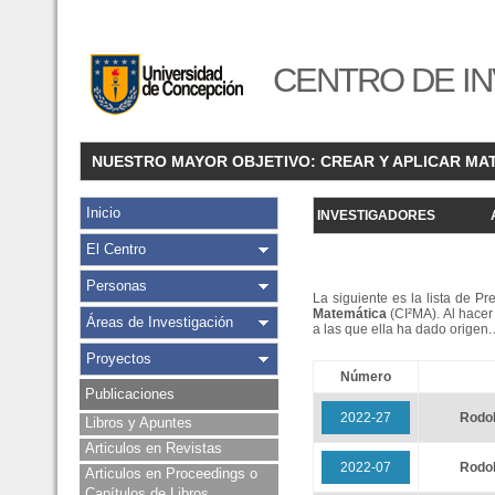
CENTRO DE IN
NUESTRO MAYOR OBJETIVO: CREAR Y APLICAR MA
Inicio
INVESTIGADORES
El Centro
Personas
La siguiente es la lista de P
Matemática
(CI²MA). Al hacer 
Áreas de Investigación
a las que ella ha dado origen
Proyectos
Número
Publicaciones
2022-27
Rodo
Libros y Apuntes
Articulos en Revistas
2022-07
Rodo
Articulos en Proceedings o
Capítulos de Libros