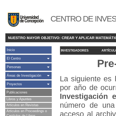
CENTRO DE INVES
NUESTRO MAYOR OBJETIVO: CREAR Y APLICAR MATEMÁTI
Inicio
INVESTIGADORES
ARTÍCUL
El Centro
Pre
Personas
Áreas de Investigación
La siguiente es 
Proyectos
por año de ocur
Publicaciones
Investigació
n e
Libros y Apuntes
número de una 
Articulos en Revistas
Articulos en Proceedings o
acceso al archivo
Capítulos de Libros