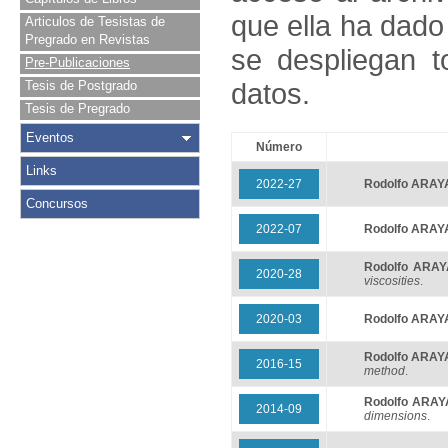
que ella ha dado
Articulos de Tesistas de
Pregrado en Revistas
se despliegan t
Pre-Publicaciones
datos.
Tesis de Postgrado
Tesis de Pregrado
Eventos
Número
Links
2022-27
Rodolfo ARAY
Concursos
2022-07
Rodolfo ARAY
Rodolfo ARAY
2020-28
viscosities
.
2020-03
Rodolfo ARAY
Rodolfo ARAY
2016-15
method
.
Rodolfo ARAY
2014-09
dimensions
.