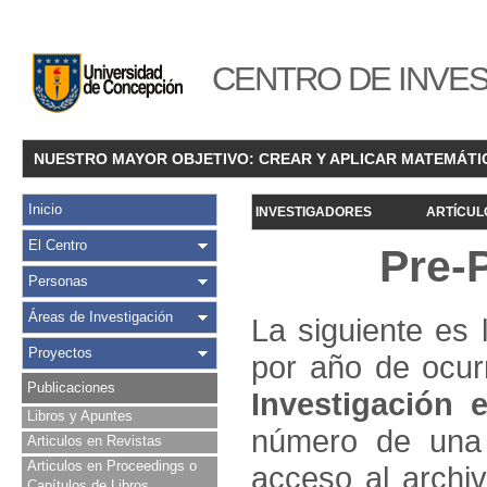
CENTRO DE INVES
NUESTRO MAYOR OBJETIVO: CREAR Y APLICAR MATEMÁTI
Inicio
INVESTIGADORES
ARTÍCUL
El Centro
Pre-
Personas
Áreas de Investigación
La siguiente es 
Proyectos
por año de ocur
Publicaciones
Investigació
n e
Libros y Apuntes
número de una 
Articulos en Revistas
Articulos en Proceedings o
acceso al archivo
Capítulos de Libros