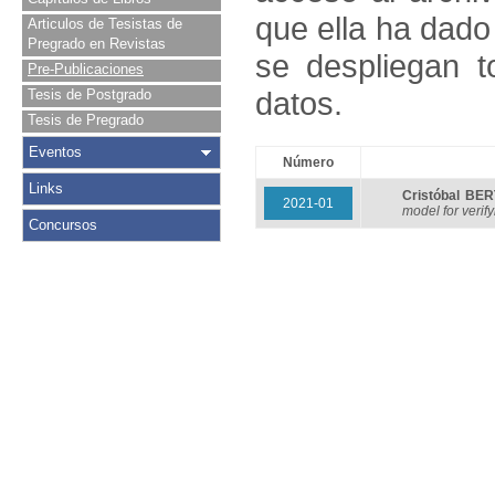
que ella ha dado
Articulos de Tesistas de
Pregrado en Revistas
se despliegan t
Pre-Publicaciones
datos.
Tesis de Postgrado
Tesis de Pregrado
Eventos
Número
Links
Cristóbal BE
2021-01
model for verif
Concursos