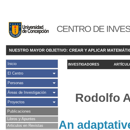
CENTRO DE INVES
NUESTRO MAYOR OBJETIVO: CREAR Y APLICAR MATEMÁTI
Inicio
INVESTIGADORES
ARTÍCUL
El Centro
Personas
Áreas de Investigación
Rodolfo A
Proyectos
Publicaciones
Libros y Apuntes
An adaptativ
Articulos en Revistas