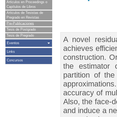
Articulos en Proceedings o
Capítulos de Libros
Articulos de Tesistas de
Pregrado en Revistas
Pre-Publicaciones
Tesis de Postgrado
Tesis de Pregrado
A novel residu
Eventos
achieves efficien
Links
construction. O
Concursos
the estimator 
partition of th
approximations
accuracy of mul
Also, the face-
and induce a ne