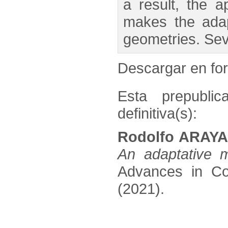
a result, the a
makes the adap
geometries. Seve
Descargar en f
Esta prepublic
definitiva(s):
Rodolfo ARAYA
An adaptative m
Advances in Co
(2021).