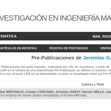
VESTIGACIÓN EN INGENIERÍA M
TEMÁTICA
MAIL ROU
ARTÍCULOS EN REVISTAS
TESISTAS DE POSTGRADO
VISITA
Pre-Publicaciones de
Jeremías 
re-Publicaciones del autor indicado, ordenadas por año de ocurrencia, a partir d
LINK en el número de una determinada Pre-Publicación se obtiene el resumen, el acc
. A su vez, al hacer LINK en un determinado co-autor se despliegan todas sus Pre-
Autores y Título
tóbal BERTOGLIO
,
Cristian CÁRCAMO
,
Jeremías GARAY
,
Hernán MELLA
,
Jo
 for verifying the Navier-Stokes compatibility of 4D flow MRI data
.