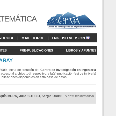
ATEMÁTICA
|
|
NDCUBE
MAIL HORDE
ENGLISH VERSION
NTES
PRE-PUBLICACIONES
LIBROS Y APUNTES
GARAY
e 2009, fecha de creación del
Centro de Investigació
n en Ingeniería
eso al archivo .pdf respectivo, y la(s) publicación(es) definitiva(s)
Publicaciones disponibles en esta base de datos.
aquín MURA
,
Julio SOTELO
,
Sergio URIBE
:
A new mathematical