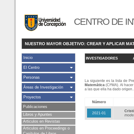
CENTRO DE IN
NUESTRO MAYOR OBJETIVO: CREAR Y APLICAR MA
Inicio
INVESTIGADORES
El Centro
Personas
La siguiente es la lista de P
Matemática
(CI²MA). Al hacer 
Áreas de Investigación
a las que ella ha dado origen
Proyectos
Número
Publicaciones
Cris
2021-01
Libros y Apuntes
model
Articulos en Revistas
Articulos en Proceedings o
Capítulos de Libros