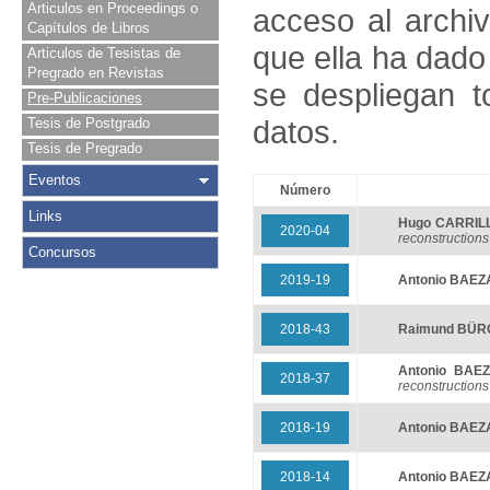
Articulos en Proceedings o
acceso al archivo
Capítulos de Libros
que ella ha dado
Articulos de Tesistas de
Pregrado en Revistas
se despliegan t
Pre-Publicaciones
datos.
Tesis de Postgrado
Tesis de Pregrado
Eventos
Número
Links
Hugo CARRIL
2020-04
reconstructions
Concursos
2019-19
Antonio BAEZ
2018-43
Raimund BÜ
Antonio BAE
2018-37
reconstructions
2018-19
Antonio BAEZ
2018-14
Antonio BAEZ