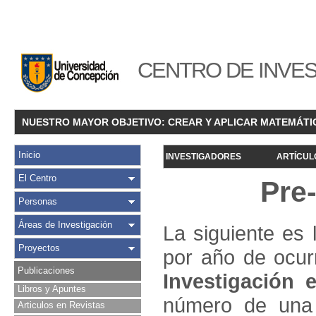
CENTRO DE INVES
NUESTRO MAYOR OBJETIVO: CREAR Y APLICAR MATEMÁTI
Inicio
INVESTIGADORES
ARTÍCUL
El Centro
Pre
Personas
Áreas de Investigación
La siguiente es 
Proyectos
por año de ocur
Publicaciones
Investigació
n e
Libros y Apuntes
número de una 
Articulos en Revistas