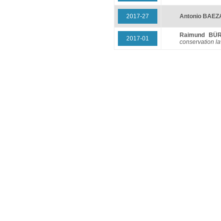
2017-27
Antonio BAEZ
Raimund BÜ
2017-01
conservation l