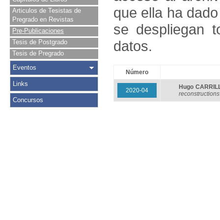
que ella ha dado
Articulos de Tesistas de
Pregrado en Revistas
se despliegan t
Pre-Publicaciones
datos.
Tesis de Postgrado
Tesis de Pregrado
Eventos
Número
Links
Hugo CARRIL
2020-04
reconstructions
Concursos