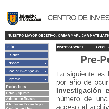
CENTRO DE INVES
NUESTRO MAYOR OBJETIVO: CREAR Y APLICAR MATEMÁTI
Inicio
INVESTIGADORES
ARTÍCUL
El Centro
Pre-P
Personas
Áreas de Investigación
La siguiente es 
Proyectos
por año de ocur
Publicaciones
Investigació
n e
Libros y Apuntes
número de una 
Articulos en Revistas
Articulos en Proceedings o
acceso al archivo
Capítulos de Libros