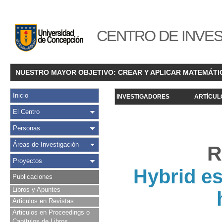
CENTRO DE INVES
NUESTRO MAYOR OBJETIVO: CREAR Y APLICAR MATEMÁTI
Inicio
INVESTIGADORES
ARTÍCUL
El Centro
Personas
Áreas de Investigación
R
Proyectos
Hybrid es
Publicaciones
Libros y Apuntes
Articulos en Revistas
Articulos en Proceedings o
Capítulos de Libros