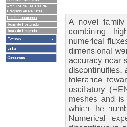
Articulos de Tesistas de
Pregrado en Revistas
Pre-Publicaciones
A novel famil
Tesis de Postgrado
combining hig
Tesis de Pregrado
numerical fluxe
Eventos
dimensional wei
Links
Concursos
accuracy near s
discontinuities,
tolerance towar
oscillatory (H
meshes and is 
which the numbe
Numerical expe