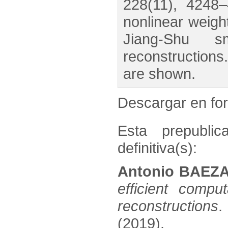
228(11), 4248–
nonlinear weigh
Jiang-Shu sm
reconstructions
are shown.
Descargar en f
Esta prepublic
definitiva(s):
Antonio BAEZA
efficient comp
reconstructions
.
(2019).