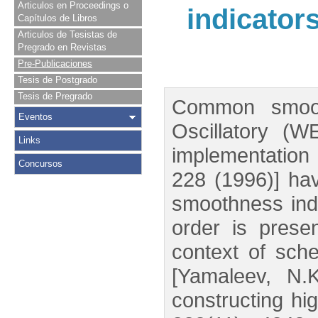
Articulos en Proceedings o
indicator
Capítulos de Libros
Articulos de Tesistas de
Pregrado en Revistas
Pre-Publicaciones
Tesis de Postgrado
Tesis de Pregrado
Common smooth
Eventos
Oscillatory (W
Links
implementation
Concursos
228 (1996)] hav
smoothness indi
order is prese
context of sch
[Yamaleev, N.
constructing h