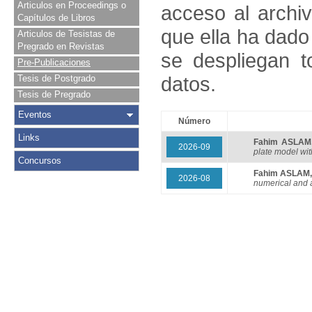
Articulos en Proceedings o
acceso al archivo
Capítulos de Libros
que ella ha dado
Articulos de Tesistas de
Pregrado en Revistas
se despliegan t
Pre-Publicaciones
datos.
Tesis de Postgrado
Tesis de Pregrado
Eventos
Número
Links
Fahim ASLAM
2026-09
plate model wi
Concursos
Fahim ASLAM
2026-08
numerical and a