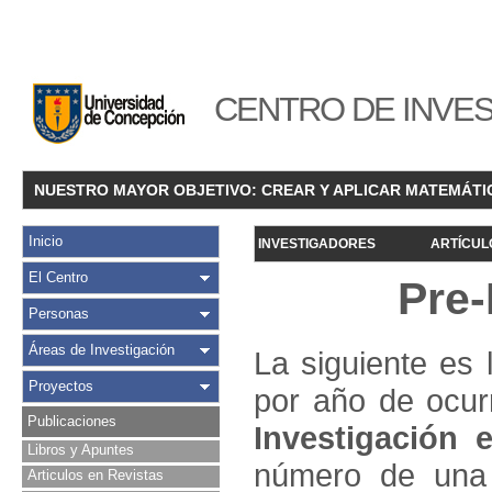
CENTRO DE INVES
NUESTRO MAYOR OBJETIVO: CREAR Y APLICAR MATEMÁTI
Inicio
INVESTIGADORES
ARTÍCUL
El Centro
Pre-
Personas
Áreas de Investigación
La siguiente es 
Proyectos
por año de ocur
Publicaciones
Investigació
n e
Libros y Apuntes
número de una 
Articulos en Revistas