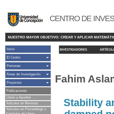
CENTRO DE INVES
NUESTRO MAYOR OBJETIVO: CREAR Y APLICAR MATEMÁTI
Inicio
INVESTIGADORES
ARTÍCUL
El Centro
Personas
Áreas de Investigación
Fahim Aslam
Proyectos
Publicaciones
Libros y Apuntes
Stability a
Articulos en Revistas
Articulos en Proceedings o
Capítulos de Libros