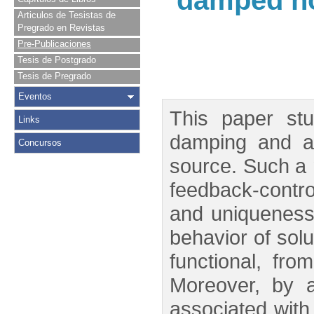
damped no
Articulos de Tesistas de
Pregrado en Revistas
Pre-Publicaciones
Tesis de Postgrado
Tesis de Pregrado
Eventos
This paper stu
Links
damping and a 
Concursos
source. Such a m
feedback-control
and uniqueness
behavior of sol
functional, fro
Moreover, by a
associated with 