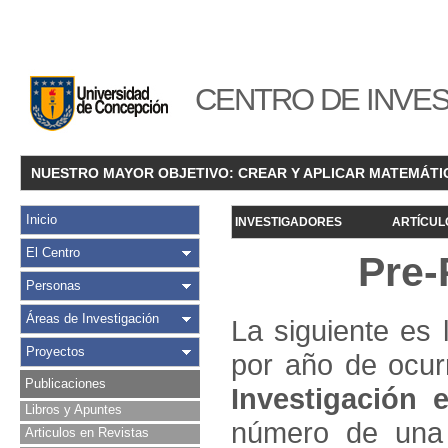
CENTRO DE INVES
NUESTRO MAYOR OBJETIVO: CREAR Y APLICAR MATEMÁTI
Inicio
INVESTIGADORES
ARTÍCUL
El Centro
Pre-
Personas
Áreas de Investigación
La siguiente es 
Proyectos
por año de ocur
Publicaciones
Investigació
n e
Libros y Apuntes
número de una 
Articulos en Revistas