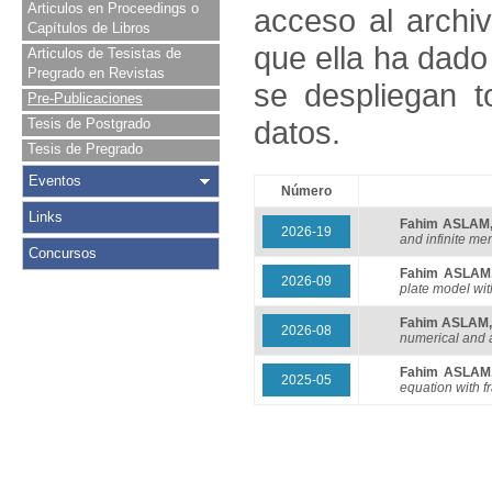
Articulos en Proceedings o
acceso al archivo
Capítulos de Libros
que ella ha dado
Articulos de Tesistas de
Pregrado en Revistas
se despliegan t
Pre-Publicaciones
datos.
Tesis de Postgrado
Tesis de Pregrado
Eventos
Número
Links
Fahim ASLAM
2026-19
and infinite me
Concursos
Fahim ASLAM
2026-09
plate model wi
Fahim ASLAM
2026-08
numerical and a
Fahim ASLAM
2025-05
equation with f