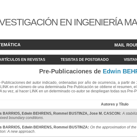
VESTIGACIÓN EN INGENIERÍA M
TEMÁTICA
MAIL ROU
ARTÍCULOS EN REVISTAS
TESISTAS DE POSTGRADO
VISITA
Pre-Publicaciones de
Edwin BEH
re-Publicaciones del autor indicado, ordenadas por año de ocurrencia, a partir d
LINK en el número de una determinada Pre-Publicación se obtiene el resumen, el acc
. A su vez, al hacer LINK en un determinado co-autor se despliegan todas sus Pre-
Autores y Título
s BARRIOS
,
Edwin BEHRENS
,
Rommel BUSTINZA
,
Jose M. CASCON
:
A stabili
mixed boundary conditions
.
s BARRIOS
,
Edwin BEHRENS
,
Rommel BUSTINZA
:
On the approximation of th
tion: A new approach
.