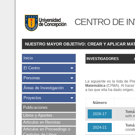
CENTRO DE IN
NUESTRO MAYOR OBJETIVO: CREAR Y APLICAR MA
Inicio
INVESTIGADORES
El Centro
Personas
La siguiente es la lista de P
Matemática
(CI²MA). Al hacer 
Áreas de Investigación
a las que ella ha dado origen
Proyectos
Número
Publicaciones
Tomá
2026-17
Libros y Apuntes
with 
Articulos en Revistas
Tomá
2024-21
Articulos en Proceedings o
condi
Capítulos de Libros