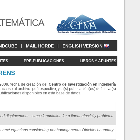
ATEMÁTICA
|
|
NDCUBE
MAIL HORDE
ENGLISH VERSION
NTES
PRE-PUBLICACIONES
LIBROS Y APUNTES
RENS
e 2009, fecha de creación del
Centro de Investigació
n en Ingeniería
eso al archivo .pdf respectivo, y la(s) publicación(es) definitiva(s)
Publicaciones disponibles en esta base de datos.
zed displacement - stress formulation for a linear elasticity problema
e Lamé equations considering nonhomogeneous Dirichlet boundary