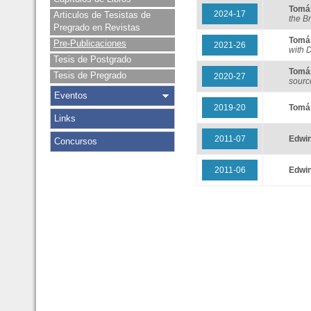
Tomá
2024-17
Articulos de Tesistas de
the B
Pregrado en Revistas
Tomá
Pre-Publicaciones
2021-26
with 
Tesis de Postgrado
Tomá
Tesis de Pregrado
2020-27
sourc
Eventos
2019-20
Tomá
Links
2011-07
Edwi
Concursos
2011-06
Edwi