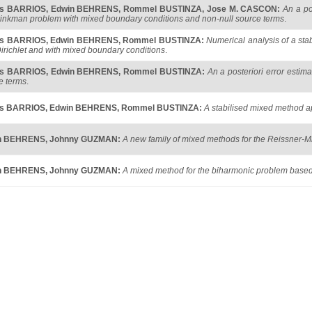
s BARRIOS
,
Edwin BEHRENS
,
Rommel BUSTINZA
,
Jose M. CASCON
:
An a po
rinkman problem with mixed boundary conditions and non-null source terms
.
s BARRIOS
,
Edwin BEHRENS
,
Rommel BUSTINZA
:
Numerical analysis of a sta
Dirichlet and with mixed boundary conditions
.
s BARRIOS
,
Edwin BEHRENS
,
Rommel BUSTINZA
:
An a posteriori error estim
e terms
.
s BARRIOS
,
Edwin BEHRENS
,
Rommel BUSTINZA
:
A stabilised mixed method ap
n BEHRENS
,
Johnny GUZMAN
:
A new family of mixed methods for the Reissner-Mi
n BEHRENS
,
Johnny GUZMAN
:
A mixed method for the biharmonic problem based 