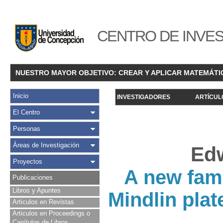
CENTRO DE INVES
NUESTRO MAYOR OBJETIVO: CREAR Y APLICAR MATEMÁTI
Inicio
INVESTIGADORES
ARTÍCUL
El Centro
Personas
Áreas de Investigación
Ed
Proyectos
A new fami
Publicaciones
Libros y Apuntes
Mindlin plat
Articulos en Revistas
Articulos en Proceedings o
Capítulos de Libros