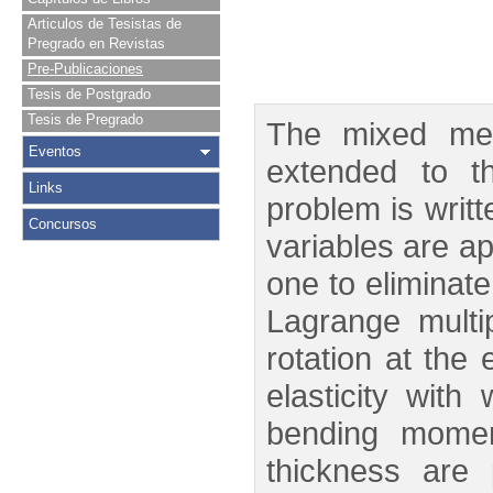
Articulos de Tesistas de
Pregrado en Revistas
Pre-Publicaciones
Tesis de Postgrado
Tesis de Pregrado
The mixed met
Eventos
extended to th
Links
problem is writt
Concursos
variables are a
one to eliminate
Lagrange multi
rotation at the 
elasticity wit
bending momen
thickness are 