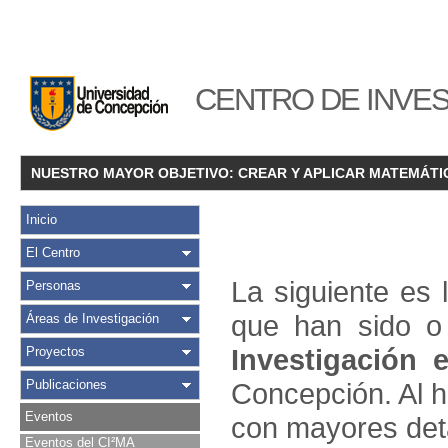
CENTRO DE INVES
NUESTRO MAYOR OBJETIVO: CREAR Y APLICAR MATEMÁTI
Inicio
El Centro
La siguiente es
Personas
que han sido o
Áreas de Investigación
Investigación 
Proyectos
Publicaciones
Concepción. Al h
Eventos
con mayores deta
Eventos del CI²MA