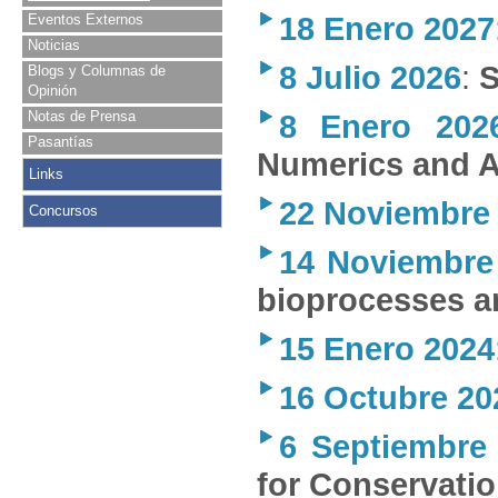
18 Enero 2027
Eventos Externos
Noticias
8 Julio 2026
:
S
Blogs y Columnas de
Opinión
Notas de Prensa
8 Enero 202
Pasantías
Numerics and A
Links
22 Noviembre
Concursos
14 Noviembre
bioprocesses a
15 Enero 2024
16 Octubre 20
6 Septiembre
for Conservatio