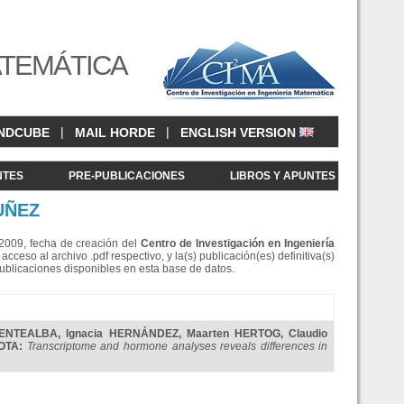
ATEMÁTICA
|
|
NDCUBE
MAIL HORDE
ENGLISH VERSION
NTES
PRE-PUBLICACIONES
LIBROS Y APUNTES
UÑEZ
e 2009, fecha de creación del
Centro de Investigació
n en Ingeniería
eso al archivo .pdf respectivo, y la(s) publicación(es) definitiva(s)
Publicaciones disponibles en esta base de datos.
UENTEALBA
,
Ignacia HERNÁNDEZ
,
Maarten HERTOG
,
Claudio
ROTA
:
Transcriptome and hormone analyses reveals differences in