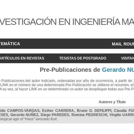
VESTIGACIÓN EN INGENIERÍA M
TEMÁTICA
MAIL ROU
ARTÍCULOS EN REVISTAS
TESISTAS DE POSTGRADO
VISITA
Pre-Publicaciones de
Gerardo N
re-Publicaciones del autor indicado, ordenadas por año de ocurrencia, a partir d
LINK en el número de una determinada Pre-Publicación se obtiene el resumen, el acc
. A su vez, al hacer LINK en un determinado co-autor se despliegan todas sus Pre-
Autores y Título
aldo CAMPOS-VARGAS
,
Esther CARRERA
,
Bruno G. DEFILIPPI
,
Claudia F
ESES
,
Gerardo NUÑEZ
,
Diego PAREDES
,
Romina PEDRESCHI
,
Virgilio UAR
ological age of “Hass” avocado fruit
.