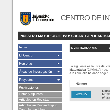
CENTRO DE IN
NUESTRO MAYOR OBJETIVO: CREAR Y APLICAR MA
Inicio
INVESTIGADORES
El Centro
Personas
La siguiente es la lista de P
Matemática
(CI²MA). Al hacer 
Áreas de Investigación
a las que ella ha dado origen
Proyectos
Número
Publicaciones
Rein
Libros y Apuntes
2021-25
MEN
physi
Articulos en Revistas
Articulos en Proceedings o
Capítulos de Libros