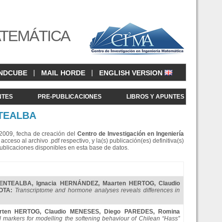
ATEMÁTICA
|
|
NDCUBE
MAIL HORDE
ENGLISH VERSION
NTES
PRE-PUBLICACIONES
LIBROS Y APUNTES
NTEALBA
e 2009, fecha de creación del
Centro de Investigació
n en Ingeniería
eso al archivo .pdf respectivo, y la(s) publicación(es) definitiva(s)
Publicaciones disponibles en esta base de datos.
UENTEALBA
,
Ignacia HERNÁNDEZ
,
Maarten HERTOG
,
Claudio
ROTA
:
Transcriptome and hormone analyses reveals differences in
rten HERTOG
,
Claudio MENESES
,
Diego PAREDES
,
Romina
 markers for modelling the softening behaviour of Chilean “Hass”