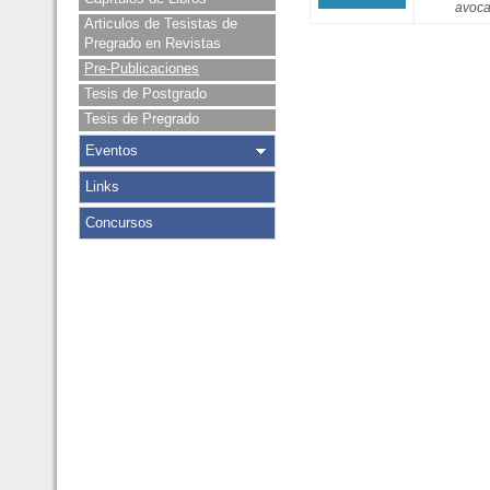
avoca
Articulos de Tesistas de
Pregrado en Revistas
Pre-Publicaciones
Tesis de Postgrado
Tesis de Pregrado
Eventos
Links
Concursos