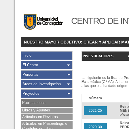
CENTRO DE IN
NUESTRO MAYOR OBJETIVO: CREAR Y APLICAR MA
Inicio
INVESTIGADORES
El Centro
Personas
La siguiente es la lista de P
Matemática
(CI²MA). Al hacer 
Áreas de Investigación
a las que ella ha dado origen
Proyectos
Número
Publicaciones
Rein
Libros y Apuntes
2021-25
MEN
physi
Articulos en Revistas
Rein
Articulos en Proceedings o
2020-30
PEDR
Capítulos de Libros