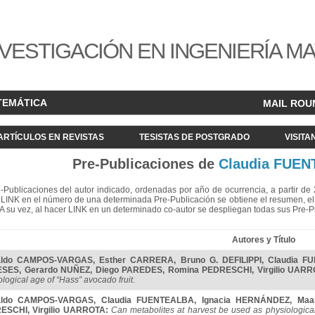
VESTIGACIÓN EN INGENIERÍA M
TEMÁTICA
MAIL ROU
ARTÍCULOS EN REVISTAS
TESISTAS DE POSTGRADO
VISITA
Pre-Publicaciones de
Claudia FUE
re-Publicaciones del autor indicado, ordenadas por año de ocurrencia, a partir d
LINK en el número de una determinada Pre-Publicación se obtiene el resumen, el acc
. A su vez, al hacer LINK en un determinado co-autor se despliegan todas sus Pre-
Autores y Título
aldo CAMPOS-VARGAS
,
Esther CARRERA
,
Bruno G. DEFILIPPI
,
Claudia F
ESES
,
Gerardo NUÑEZ
,
Diego PAREDES
,
Romina PEDRESCHI
,
Virgilio UAR
ological age of “Hass” avocado fruit
.
aldo CAMPOS-VARGAS
,
Claudia FUENTEALBA
,
Ignacia HERNÁNDEZ
,
Maa
ESCHI
,
Virgilio UARROTA
:
Can metabolites at harvest be used as physiological