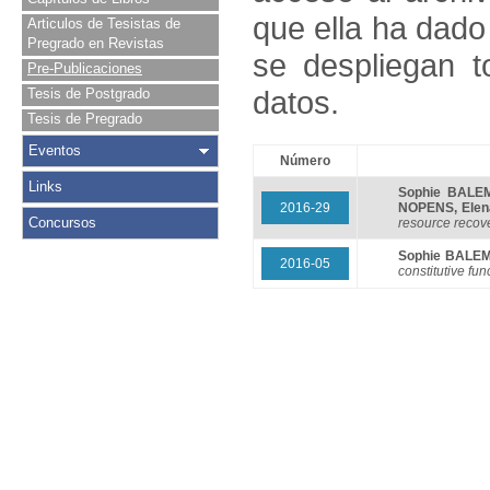
que ella ha dado
Articulos de Tesistas de
Pregrado en Revistas
se despliegan t
Pre-Publicaciones
datos.
Tesis de Postgrado
Tesis de Pregrado
Eventos
Número
Links
Sophie BALE
2016-29
NOPENS
,
Ele
Concursos
resource recover
Sophie BALE
2016-05
constitutive fun