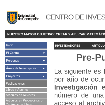
CENTRO DE INVES
NUESTRO MAYOR OBJETIVO: CREAR Y APLICAR MATEMÁTI
Inicio
INVESTIGADORES
ARTÍCUL
El Centro
Pre-P
Personas
Áreas de Investigación
La siguiente es 
Proyectos
por año de ocur
Publicaciones
Investigació
n e
Libros y Apuntes
número de una 
Articulos en Revistas
Articulos en Proceedings o
acceso al archivo
Capítulos de Libros