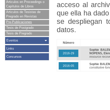
Articulos en Proceedings o
acceso al archivo
Capítulos de Libros
que ella ha dado
Articulos de Tesistas de
Pregrado en Revistas
se despliegan t
Pre-Publicaciones
datos.
Tesis de Postgrado
Tesis de Pregrado
Eventos
Número
Links
Sophie BALE
2016-29
NOPENS
,
Ele
Concursos
resource recover
Sophie BALE
2016-05
constitutive fun