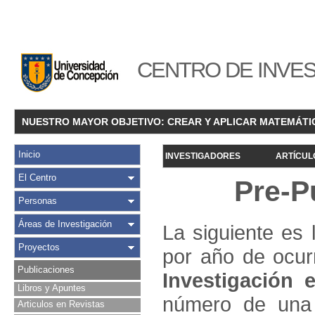
CENTRO DE INVES
NUESTRO MAYOR OBJETIVO: CREAR Y APLICAR MATEMÁTI
Inicio
INVESTIGADORES
ARTÍCUL
El Centro
Pre-P
Personas
Áreas de Investigación
La siguiente es 
Proyectos
por año de ocur
Publicaciones
Investigació
n e
Libros y Apuntes
número de una 
Articulos en Revistas