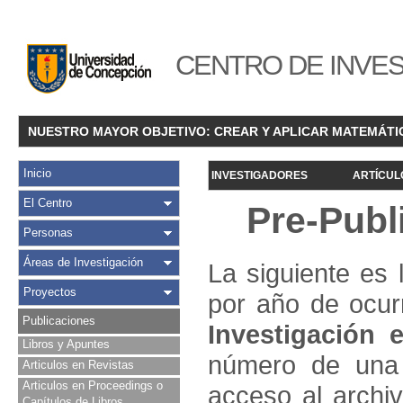
CENTRO DE INVES
NUESTRO MAYOR OBJETIVO: CREAR Y APLICAR MATEMÁTI
Inicio
INVESTIGADORES
ARTÍCUL
El Centro
Pre-Publ
Personas
Áreas de Investigación
La siguiente es 
Proyectos
por año de ocur
Publicaciones
Investigació
n e
Libros y Apuntes
número de una 
Articulos en Revistas
Articulos en Proceedings o
acceso al archivo
Capítulos de Libros