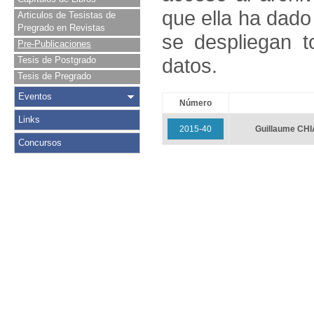
que ella ha dado
Articulos de Tesistas de
Pregrado en Revistas
se despliegan t
Pre-Publicaciones
datos.
Tesis de Postgrado
Tesis de Pregrado
Eventos
Número
Links
2015-40
Guillaume CH
Concursos