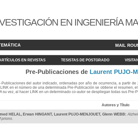
VESTIGACIÓN EN INGENIERÍA M
TEMÁTICA
MAIL ROU
ARTÍCULOS EN REVISTAS
TESISTAS DE POSTGRADO
VISITA
Pre-Publicaciones de
Laurent PUJO-
re-Publicaciones del autor indicado, ordenadas por año de ocurrencia, a partir d
LINK en el número de una determinada Pre-Publicación se obtiene el resumen, el acc
. A su vez, al hacer LINK en un determinado co-autor se despliegan todas sus Pre-
Autores y Título
med HELAL
,
Erwan HINGANT
,
Laurent PUJO-MENJOUET
,
Glenn WEBB
:
Alzhei
f prions
.