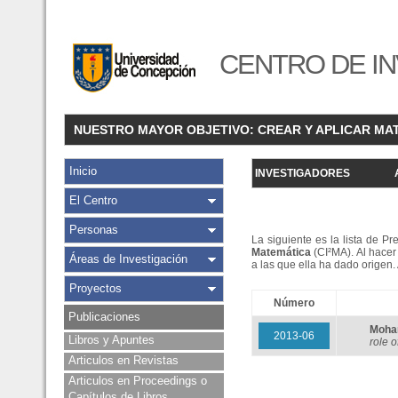
CENTRO DE IN
NUESTRO MAYOR OBJETIVO: CREAR Y APLICAR MA
Inicio
INVESTIGADORES
El Centro
Personas
La siguiente es la lista de P
Matemática
(CI²MA). Al hacer 
Áreas de Investigación
a las que ella ha dado origen
Proyectos
Número
Publicaciones
Moha
2013-06
Libros y Apuntes
role o
Articulos en Revistas
Articulos en Proceedings o
Capítulos de Libros