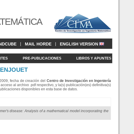
ATEMÁTICA
|
|
NDCUBE
MAIL HORDE
ENGLISH VERSION
NTES
PRE-PUBLICACIONES
LIBROS Y APUNTES
MENJOUET
e 2009, fecha de creación del
Centro de Investigació
n en Ingeniería
eso al archivo .pdf respectivo, y la(s) publicación(es) definitiva(s)
Publicaciones disponibles en esta base de datos.
mer's disease: Analysis of a mathematical model incorporating the