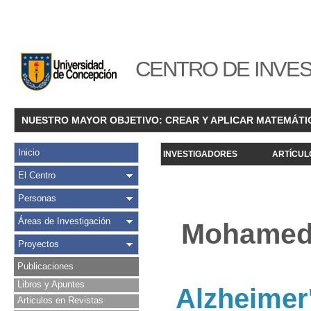
CENTRO DE INVES
NUESTRO MAYOR OBJETIVO: CREAR Y APLICAR MATEMÁTI
Inicio
INVESTIGADORES
ARTÍCUL
El Centro
Personas
Áreas de Investigación
Mohamed H
Proyectos
Publicaciones
Libros y Apuntes
Alzheimer'
Articulos en Revistas