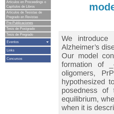
Articulos en Proceedings o
model
Capítulos de Libros
Articulos de Tesistas de
Pregrado en Revistas
Pre-Publicaciones
Tesis de Postgrado
Tesis de Pregrado
We introduce 
Eventos
Alzheimer’s dis
Links
Our model cons
Concursos
formation of 
oligomers, Pr
hypothesized to
posedness of t
equilibrium, whe
when it is descr