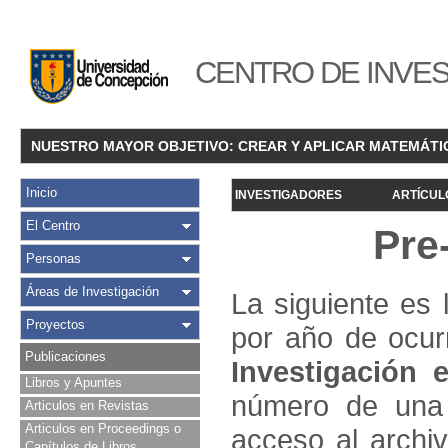
CENTRO DE INVES
NUESTRO MAYOR OBJETIVO: CREAR Y APLICAR MATEMÁTI
Inicio
INVESTIGADORES
ARTÍCUL
El Centro
Pre
Personas
Áreas de Investigación
La siguiente es 
Proyectos
por año de ocur
Publicaciones
Investigació
n e
Libros y Apuntes
número de una 
Articulos en Revistas
Articulos en Proceedings o
acceso al archivo
Capítulos de Libros