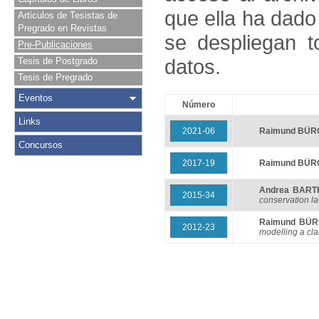
que ella ha dado
Articulos de Tesistas de
Pregrado en Revistas
se despliegan t
Pre-Publicaciones
datos.
Tesis de Postgrado
Tesis de Pregrado
Eventos
Número
Links
2021-06
Raimund BÜ
Concursos
2017-19
Raimund BÜ
Andrea BART
2015-34
conservation la
Raimund BÜ
2012-23
modelling a clar