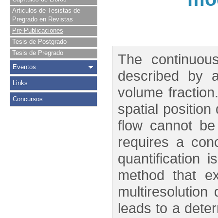
Articulos de Tesistas de
Pregrado en Revistas
Pre-Publicaciones
Tesis de Postgrado
Tesis de Pregrado
The continuous
Eventos
described by a
Links
volume fraction.
Concursos
spatial positio
flow cannot be 
requires a conc
quantification
method that ex
multiresolution
leads to a deter