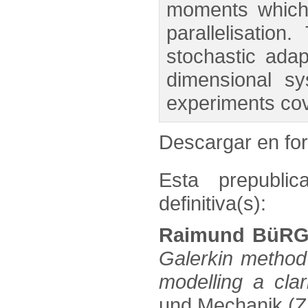
moments which 
parallelisatio
stochastic adap
dimensional sy
experiments cov
Descargar en f
Esta prepublic
definitiva(s):
Raimund BüRGE
Galerkin method 
modelling a clari
und Mechanik (ZA