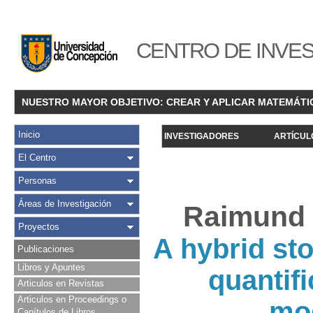
CENTRO DE INVES
NUESTRO MAYOR OBJETIVO: CREAR Y APLICAR MATEMÁTI
Inicio
INVESTIGADORES
ARTÍCUL
El Centro
Personas
Áreas de Investigación
Raimund B
Proyectos
A hybrid st
Publicaciones
Libros y Apuntes
quantifi
Articulos en Revistas
Articulos en Proceedings o
mod
Capítulos de Libros