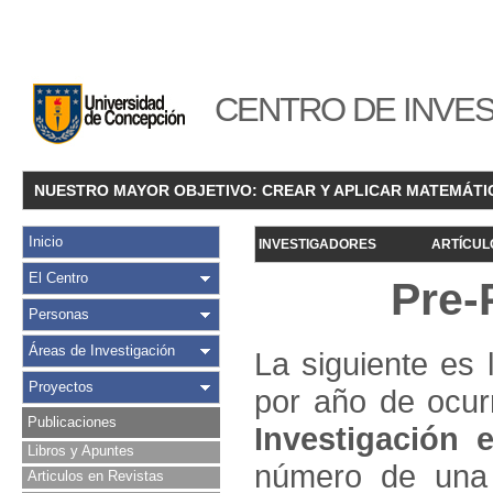
CENTRO DE INVES
NUESTRO MAYOR OBJETIVO: CREAR Y APLICAR MATEMÁTI
Inicio
INVESTIGADORES
ARTÍCUL
El Centro
Pre-
Personas
Áreas de Investigación
La siguiente es 
Proyectos
por año de ocur
Publicaciones
Investigació
n e
Libros y Apuntes
número de una 
Articulos en Revistas