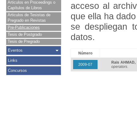
Articulos en Proceedings o
acceso al archivo
Capítulos de Libros
que ella ha dado
Articulos de Tesistas de
Pregrado en Revistas
se despliegan t
Pre-Publicaciones
datos.
Tesis de Postgrado
Tesis de Pregrado
Eventos
Número
Links
Rais AHMAD
,
2009-07
operators
.
Concursos