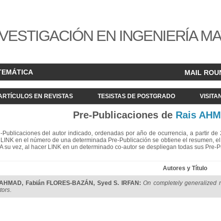
VESTIGACIÓN EN INGENIERÍA M
TEMÁTICA
MAIL ROU
ARTÍCULOS EN REVISTAS
TESISTAS DE POSTGRADO
VISITA
Pre-Publicaciones de
Rais AH
re-Publicaciones del autor indicado, ordenadas por año de ocurrencia, a partir d
LINK en el número de una determinada Pre-Publicación se obtiene el resumen, el acc
. A su vez, al hacer LINK en un determinado co-autor se despliegan todas sus Pre-
Autores y Título
 AHMAD
,
Fabián FLORES-BAZÁN
,
Syed S. IRFAN
:
On completely generalized mu
tors
.