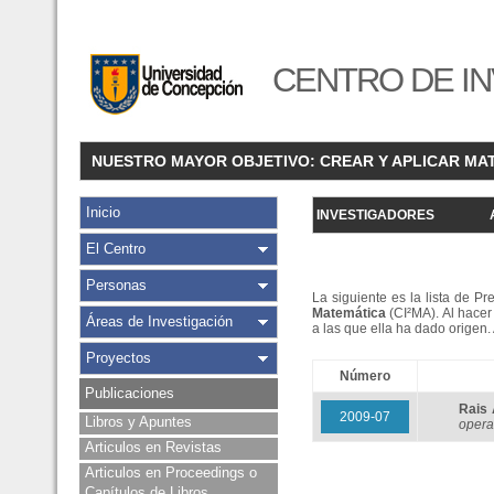
CENTRO DE IN
NUESTRO MAYOR OBJETIVO: CREAR Y APLICAR MA
Inicio
INVESTIGADORES
El Centro
Personas
La siguiente es la lista de P
Matemática
(CI²MA). Al hacer 
Áreas de Investigación
a las que ella ha dado origen
Proyectos
Número
Publicaciones
Rais
2009-07
Libros y Apuntes
opera
Articulos en Revistas
Articulos en Proceedings o
Capítulos de Libros