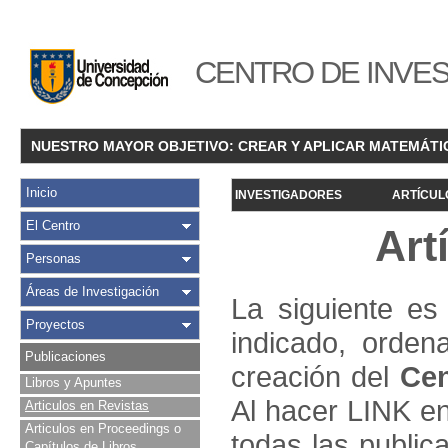
CENTRO DE INVES
NUESTRO MAYOR OBJETIVO: CREAR Y APLICAR MATEMÁTI
Inicio
INVESTIGADORES
ARTÍCUL
El Centro
Art
Personas
Áreas de Investigación
La siguiente es 
Proyectos
indicado, orden
Publicaciones
creación del
Cen
Libros y Apuntes
Al hacer LINK en
Articulos en Revistas
Articulos en Proceedings o
todas las public
Capítulos de Libros