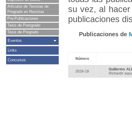
Articulos de Tesistas de
su vez, al hace
Pregrado en Revistas
publicaciones di
Pre-Publicaciones
Tesis de Postgrado
Tesis de Pregrado
Publicaciones de
Eventos
Links
Número
Concursos
Guillermo A
2026-18
Richards’ equ