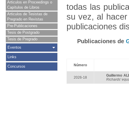
Articulos en Proceedings o
todas las public
Capítulos de Libros
Articulos de Tesistas de
su vez, al hace
Pregrado en Revistas
publicaciones di
Pre-Publicaciones
Tesis de Postgrado
Tesis de Pregrado
Publicaciones de
Eventos
Links
Número
Concursos
Guillermo A
2026-18
Richards’ equ