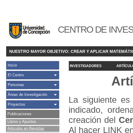
CENTRO DE INVES
NUESTRO MAYOR OBJETIVO: CREAR Y APLICAR MATEMÁTI
Inicio
INVESTIGADORES
ARTÍCUL
El Centro
Art
Personas
Áreas de Investigación
La siguiente es 
Proyectos
indicado, orden
Publicaciones
creación del
Cen
Libros y Apuntes
Al hacer LINK en
Articulos en Revistas