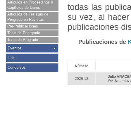
Articulos en Proceedings o
todas las public
Capítulos de Libros
Articulos de Tesistas de
su vez, al hace
Pregrado en Revistas
publicaciones di
Pre-Publicaciones
Tesis de Postgrado
Tesis de Pregrado
Publicaciones de
Eventos
Links
Número
Concursos
Julio ARACE
2026-12
the dynamics 