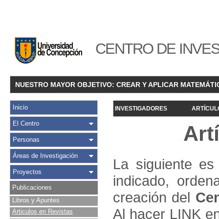
CENTRO DE INVES
NUESTRO MAYOR OBJETIVO: CREAR Y APLICAR MATEMÁTI
Inicio
INVESTIGADORES
ARTÍCUL
El Centro
Art
Personas
Áreas de Investigación
La siguiente es 
Proyectos
indicado, orden
Publicaciones
creación del
Cen
Libros y Apuntes
Al hacer LINK en
Articulos en Revistas