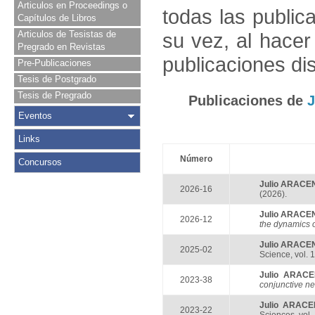
Articulos en Proceedings o
todas las public
Capítulos de Libros
Articulos de Tesistas de
su vez, al hace
Pregrado en Revistas
publicaciones di
Pre-Publicaciones
Tesis de Postgrado
Tesis de Pregrado
Publicaciones de
Eventos
Links
Número
Concursos
Julio ARACE
2026-16
(2026).
Julio ARACE
2026-12
the dynamics 
Julio ARACE
2025-02
Science, vol. 
Julio ARAC
2023-38
conjunctive n
Julio ARAC
2023-22