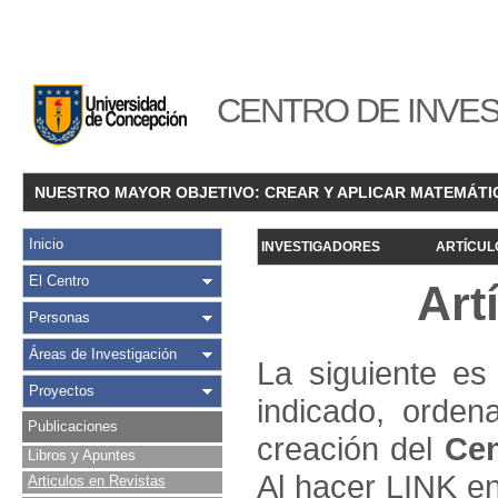
CENTRO DE INVES
NUESTRO MAYOR OBJETIVO: CREAR Y APLICAR MATEMÁTI
Inicio
INVESTIGADORES
ARTÍCUL
El Centro
Art
Personas
Áreas de Investigación
La siguiente es 
Proyectos
indicado, orden
Publicaciones
creación del
Cen
Libros y Apuntes
Al hacer LINK en
Articulos en Revistas