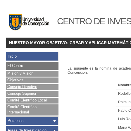
CENTRO DE INVES
NUESTRO MAYOR OBJETIVO: CREAR Y APLICAR MATEMÁTI
Inicio
El Centro
La siguiente es la nómina de académ
Concepción:
Misión y Visión
Objetivos
Nombr
Consejo Directivo
Consejo Superior
Rodolfo
Comité Científico Local
Raimun
Comité Científico
Pablo C
Internacional
Luis Ro
Personas
María A
Áreas de Investigación