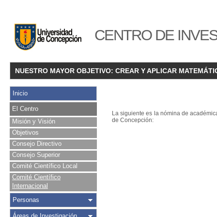
CENTRO DE INVES
NUESTRO MAYOR OBJETIVO: CREAR Y APLICAR MATEMÁTI
Inicio
El Centro
La siguiente es la nómina de académica
de Concepción:
Misión y Visión
Objetivos
Consejo Directivo
Consejo Superior
Comité Científico Local
Comité Científico
Internacional
Personas
Áreas de Investigación